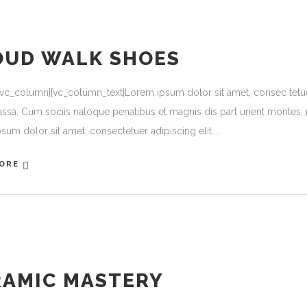
OUD WALK SHOES
[vc_column][vc_column_text]Lorem ipsum dolor sit amet, consec tetu
ssa. Cum sociis natoque penatibus et magnis dis part urient montes, n
sum dolor sit amet, consectetuer adipiscing elit.
ORE
RAMIC MASTERY