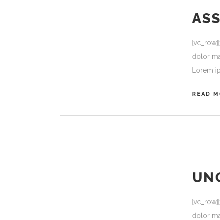
AS
[vc_row]
dolor ma
Lorem ip
READ M
UN
[vc_row]
dolor ma