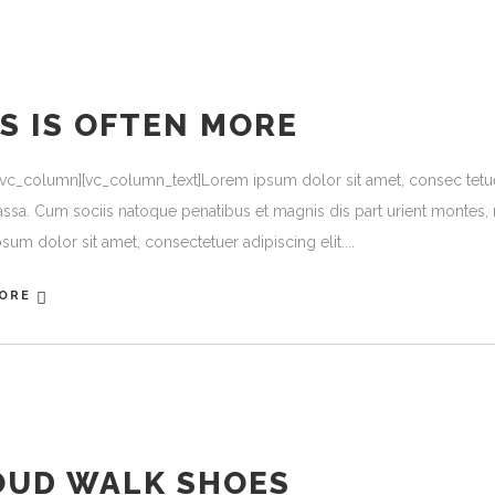
S IS OFTEN MORE
[vc_column][vc_column_text]Lorem ipsum dolor sit amet, consec tetu
ssa. Cum sociis natoque penatibus et magnis dis part urient montes, n
sum dolor sit amet, consectetuer adipiscing elit.
ORE
OUD WALK SHOES