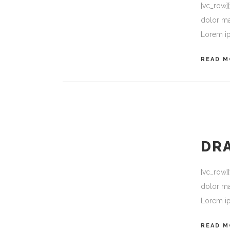
[vc_row]
dolor ma
Lorem ip
READ M
DR
[vc_row]
dolor ma
Lorem ip
READ M