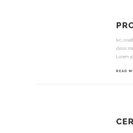
PR
[vc_row]
dolor ma
Lorem ip
READ M
CE