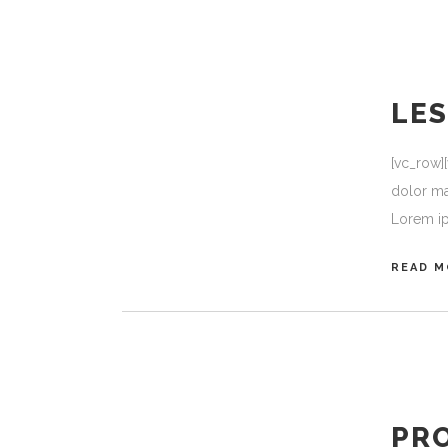
LES
[vc_row]
dolor ma
Lorem ip
READ M
PR