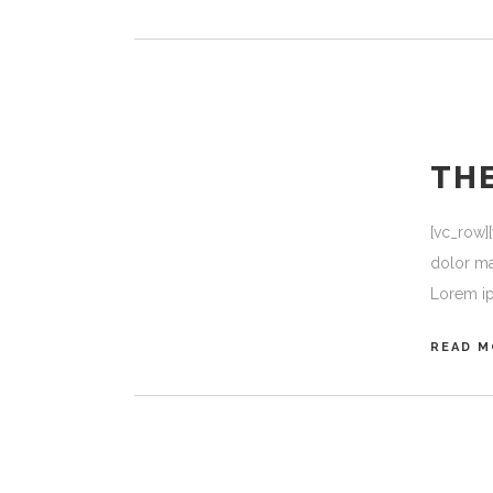
TH
[vc_row]
dolor ma
Lorem ip
READ M