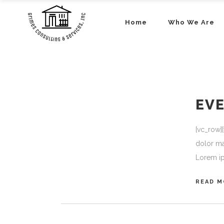
Home
Who We Are
EV
[vc_row]
dolor ma
Lorem ip
READ M