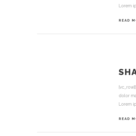
Lorem ip
READ M
SH
[vc_row]
dolor ma
Lorem ip
READ M