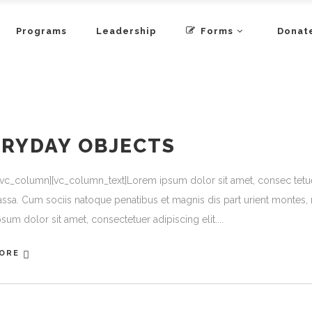
Programs
Leadership
Forms
Donat
ERYDAY OBJECTS
[vc_column][vc_column_text]Lorem ipsum dolor sit amet, consec tetu
ssa. Cum sociis natoque penatibus et magnis dis part urient montes, n
sum dolor sit amet, consectetuer adipiscing elit.
ORE